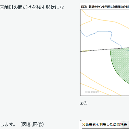
店舗側の面だけを残す形状にな
図⑤
します。（図⑥,図⑦）