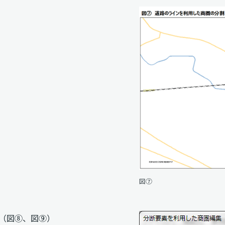
図⑦
（図⑧、図⑨）