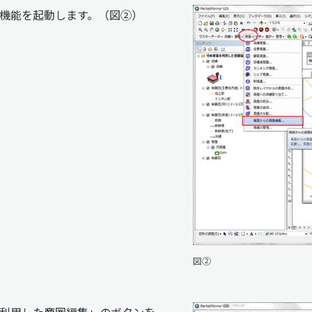
機能を起動します。（図②）
図②