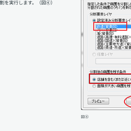
割を実行します。（図④）
図④