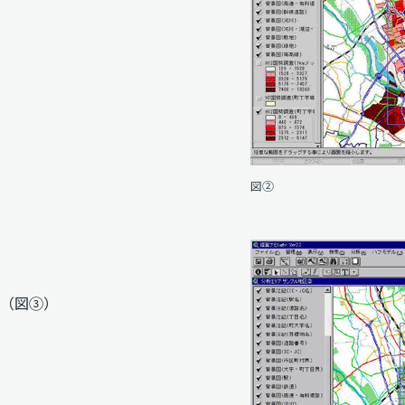
図②
析（図③）